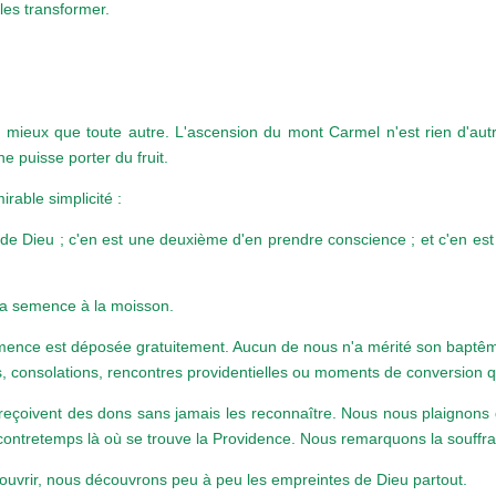
les transformer.
e mieux que toute autre. L'ascension du mont Carmel n'est rien d'autre
e puisse porter du fruit.
rable simplicité :
de Dieu ; c'en est une deuxième d'en prendre conscience ; et c'en est
la semence à la moisson.
 semence est déposée gratuitement. Aucun de nous n'a mérité son baptê
s, consolations, rencontres providentielles ou moments de conversion 
 reçoivent des dons sans jamais les reconnaître. Nous nous plaignons d
ontretemps là où se trouve la Providence. Nous remarquons la souffranc
'ouvrir, nous découvrons peu à peu les empreintes de Dieu partout.