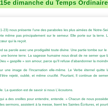
15
e dimanche du Temps Ordinaire
, 1-23) nous présente l'une des paraboles les plus aimées de Notre-Sei
rte même pas principalement sur le semeur. Elle porte sur la terre
œur qui la reçoit.
d sa parole avec une prodigalité toute divine. Une partie tombe sur le 
s une bonne terre. La sagesse humaine nous dirait de ne semer que là 
 Dieu « gaspille » son amour, parce qu'Il refuse d'abandonner la moind
r une image de l'Incarnation elle-même. Le Verbe éternel quitte 
être rejeté, oublié, et même crucifié. Pourtant, Il continue de sem
le. La question est de savoir si nous L'écoutons.
qui a des oreilles pour entendre, entende. » Chacun de nous possède d
es sermons, assistent à la messe, lisent les Saintes Écritures, et pou