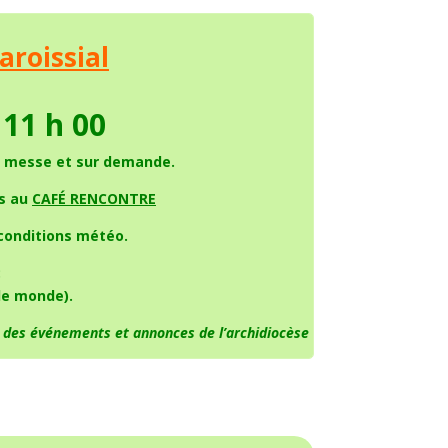
paro
issial
11 h 00
a messe et sur demande.
.s au
CAFÉ RENCONTRE
s conditions météo.
:
le monde).
r des événements et annonces de l’archidiocèse