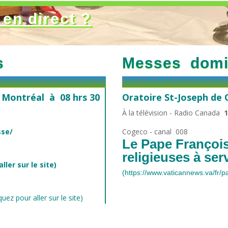
en direct ?
s
Messes domi
e Montréal à 08 hrs 30
Oratoire St-Joseph de
À la télévision - Radio Canada
1
sse/
Cogeco - canal 008
Le Pape François
religieuses à ser
ler sur le site)
(
https://www.vaticannews.va/fr/
uez pour aller sur le site)