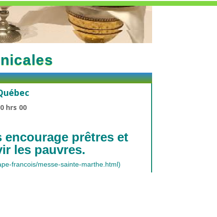
nicales
 Québec
0 hrs 00
 encourage prêtres et
vir les pauvres.
pape-francois/messe-sainte-marthe.html
)