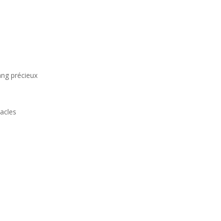
ang précieux
tacles