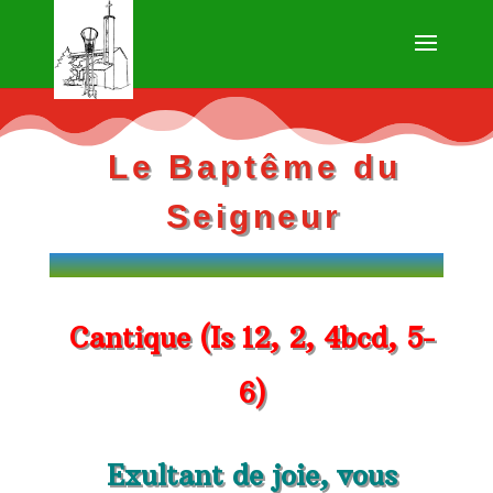
Le Baptême du
Seigneur
Cantique (Is 12, 2, 4bcd, 5-
6)
Exultant de joie, vous